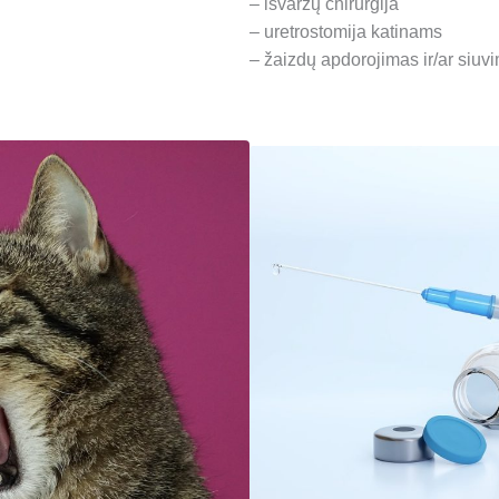
– išvaržų chirurgija
– uretrostomija katinams
– žaizdų apdorojimas ir/ar siuv