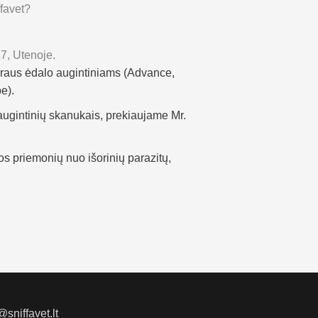
ffavet?
17, Utenoje.
įvairaus ėdalo augintiniams (Advance,
e).
 augintinių skanukais, prekiaujame Mr.
s priemonių nuo išorinių parazitų,
sniffavet.lt