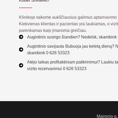
Kodėl Sniffavet?
Klinikoje taikome aukščiausius galimus aptarnavimo 
Kiekvienas klientas ir pacientas yra laukiamas, o vizi
parenkamas kaip įmanoma greičiau.
Augintinis susirgo šiandien? Nedelsk, skambink
Augintinio savijauta šlubuoja jau keletą dienų? 
skambink 0 626 53323
Atėjo laikas profilaktiniam patikrinimui? Laukiu
vizito rezervavimui 0 626 53323
Maironio g.