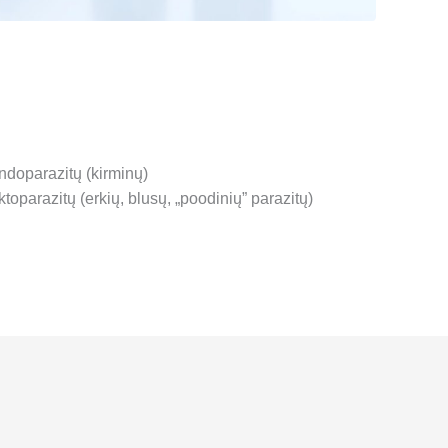
ndoparazitų (kirminų)
toparazitų (erkių, blusų, „poodinių” parazitų)