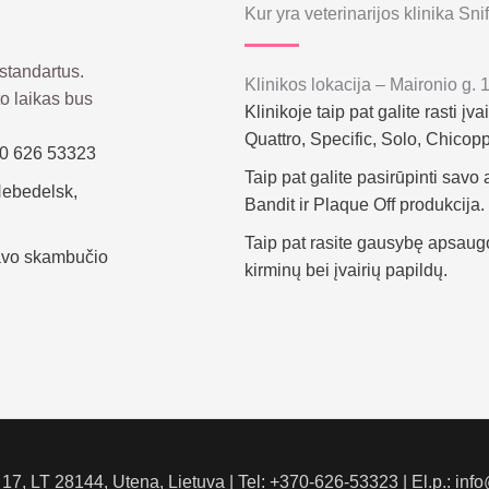
Kur yra veterinarijos klinika Sni
standartus.
Klinikos lokacija – Maironio g. 
to laikas bus
Klinikoje taip pat galite rasti 
Quattro, Specific, Solo, Chicopp
 0 626 53323
Taip pat galite pasirūpinti savo
Nebedelsk,
Bandit ir Plaque Off produkcija.
Taip pat rasite gausybę apsaugo
 tavo skambučio
kirminų bei įvairių papildų.
 17, LT 28144, Utena, Lietuva | Tel: +370-626-53323 | El.p.: info@