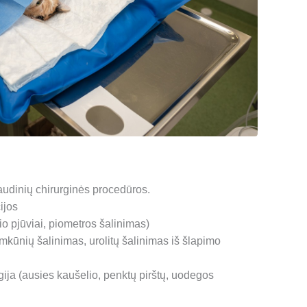
audinių chirurginės procedūros.
ijos
io pjūviai, piometros šalinimas)
mkūnių šalinimas, urolitų šalinimas iš šlapimo
gija (ausies kaušelio, penktų pirštų, uodegos